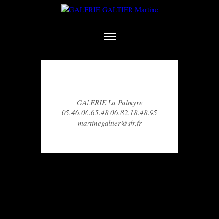
GALERIE La Palmyre
05.46.06.65.48 06.82.18.48.95
martinegaltier@sfr.fr