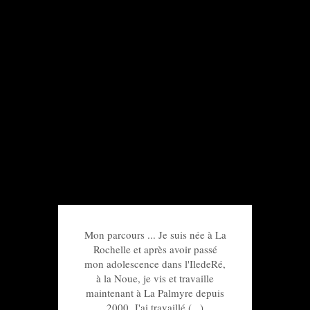
Mon parcours ... Je suis née à La
Rochelle et après avoir passé
mon adolescence dans l'IledeRé,
à la Noue, je vis et travaille
maintenant à La Palmyre depuis
2000. J'ai travaillé (...)